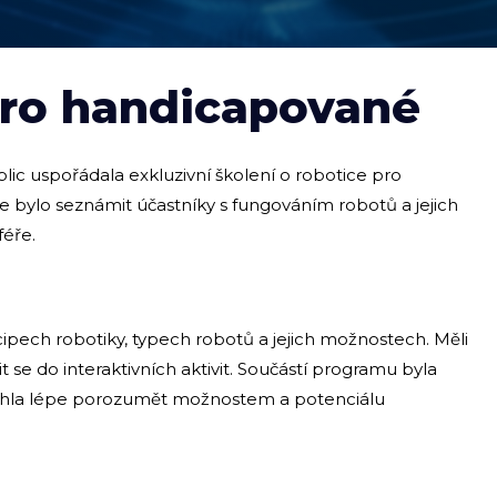
 pro handicapované
ic uspořádala exkluzivní školení o robotice pro
e bylo seznámit účastníky s fungováním robotů a jejich
féře.
cipech robotiky, typech robotů a jejich možnostech. Měli
t se do interaktivních aktivit. Součástí programu byla
mohla lépe porozumět možnostem a potenciálu