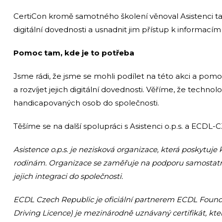
CertiCon kromě samotného školení věnoval Asistenci ta
digitální dovednosti a usnadnit jim přístup k informacím
Pomoc tam, kde je to potřeba
Jsme rádi, že jsme se mohli podílet na této akci a pom
a rozvíjet jejich digitální dovednosti. Věříme, že technolog
handicapovaných osob do společnosti.
Těšíme se na další spolupráci s Asistenci o.p.s. a ECD
Asistence o.p.s. je nezisková organizace, která poskytuj
rodinám. Organizace se zaměřuje na podporu samostatn
jejich integraci do společnosti.
ECDL Czech Republic je oficiální partnerem ECDL Foun
Driving Licence) je mezinárodně uznávaný certifikát, kte