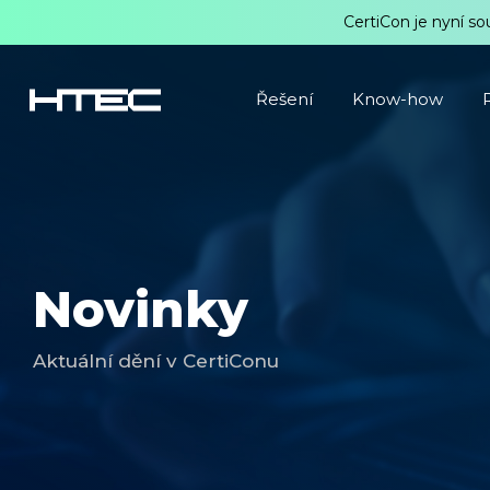
CertiCon je nyní so
Řešení
Know-how
Novinky
Aktuální dění v CertiConu