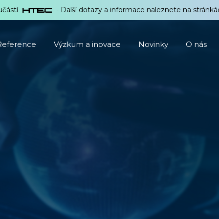
učástí
- Další dotazy a informace naleznete na stránk
Reference
Výzkum a inovace
Novinky
O nás