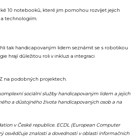
ké 10 notebooků, které jim pomohou rozvíjet jejich
 a technologiím.
ohli tak handicapovaným lidem seznámit se s robotikou
ie hrají důležitou roli v inkluzi a integraci
L-CZ na podobných projektech.
e komplexní sociální služby handicapovaným lidem a jejich
ého a důstojného života handicapovaných osob a na
dation v České republice. ECDL (European Computer
rý osvědčuje znalosti a dovednosti v oblasti informačních