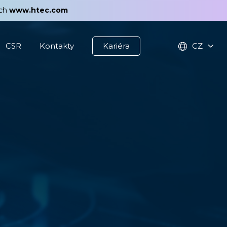
ách
www.htec.com
CSR
Kontakty
Kariéra
CZ