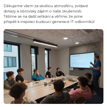
Děkujeme všem za skvělou atmosféru, zvídavé
dotazy a obrovský zájem o naše zkušenosti.
Těšíme se na další setkání a věříme, že jsme
přispěli k inspiraci budoucí generace IT odborníků!