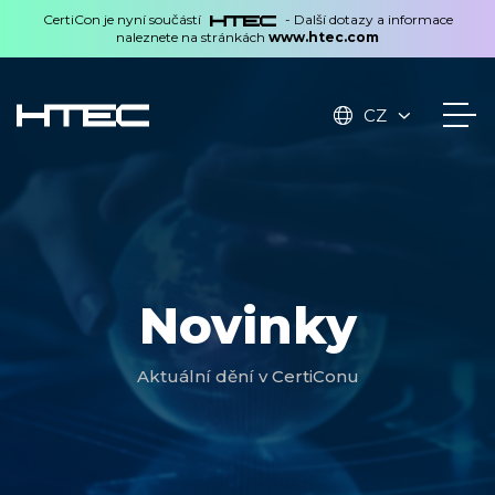
CertiCon je nyní součástí
- Další dotazy a informace
naleznete na stránkách
www.htec.com
CZ
Novinky
Aktuální dění v CertiConu