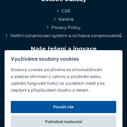
CSR
Kariéra
Privacy Policy
Vnitřní oznamovací systém a ochrana oznamovatelů
Naše řešení a inovace
Využíváme soubory cookies
EPIQA
Q-Rune
Soubory cookies používáme ke shromažďování
a analýze informací o výkonu a používání webu,
4MulcomNG
zajištění fungování funkcí ze sociálních médií a ke
GDPR portál
zlepšení a přizpůsobení obsahu a reklam.
Medcare 24/7
ConCoS
Povolit vše
Podrobné nastavení