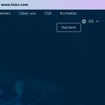
t
www.htec.com
keiten
Über uns
CSR
Kontakte
DE
Karriere