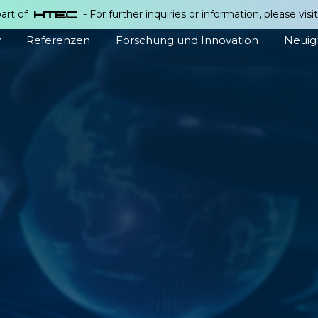
part of
- For further inquiries or information, please visi
w
Referenzen
Forschung und Innovation
Neuig