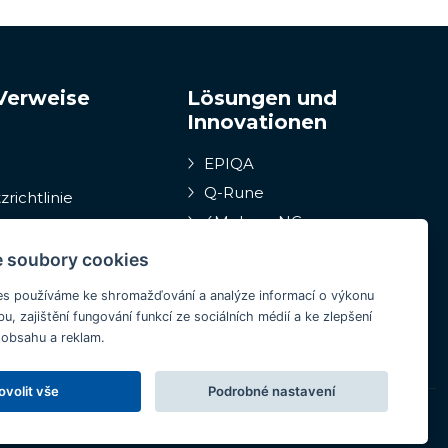
Verweise
Lösungen und
Innovationen
EPIQA
Q-Rune
richtlinie
4MulcomNG
GDPR portál
system, Schutz
 soubory cookies
eber
Medcare 24/7
s používáme ke shromažďování a analýze informací o výkonu
ConCoS
u, zajištění fungování funkcí ze sociálních médií a ke zlepšení
 obsahu a reklam.
ovolit vše
Podrobné nastavení