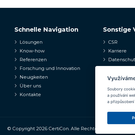
Schnelle Navigation
Sonstige 
Lösungen
CSR
Know-how
Karriere
Referenzen
Datenschutz
Forschung und Innovation
Internes
Hinweisgeber
Neuigkeiten
Využíváme
der Hinweisg
Über uns
Soubory cookie
Kontakte
a používání web
a přizpůsobení
P
© Copyright 2026 CertiCon. Alle Rechte vorbehalten.