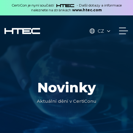
CertiCon je nyní součástí
- Další dotazy a informace
naleznete na stránkách
www.htec.com
CZ
Novinky
Aktuální dění v CertiConu