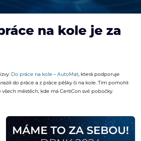
ráce na kole je za
ýzvy:
Do práce na kole – AutoMat
, která podporuje
yrazili do práce a z práce pěšky či na kole. Tím pomohli
 ve všech městěch, kde má CertiCon své pobočky.