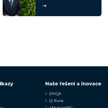
dkazy
Naše řešení a inovace
EPIQA
Q-Rune
cy
4MulcomNG