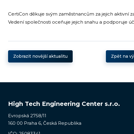
CertiCon děkuje svým zaměstnancům za jejich aktivní zap
Vedení společnosti oceňuje jejich snahu a podporuje ú
Zobrazit novější aktualitu
Zpět na v
High Tech Engineering Center s.r.o.
Evropská 2758/11
160 00 Praha 6, Česká Republika
IČO: 25083341