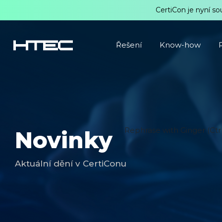
CertiCon je nyní so
Řešení
Know-how
Rephrase with Ginger (Ctr
Novinky
Aktuální dění v CertiConu