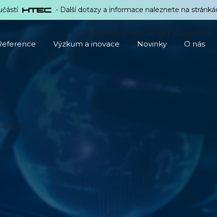
učástí
- Další dotazy a informace naleznete na stránk
Rephrase with Ginger (Ctrl+Alt+E)
Reference
Výzkum a inovace
Novinky
O nás
l+Alt+E)