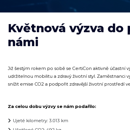
Květnová výzva do p
námi
Již šestým rokem po sobě se CertiCon aktivně účastní v
udržitelnou mobilitu a zdravý životní styl. Zaměstnanci v
snížit emise CO2 a podpořit zdravější životní prostředí
Za celou dobu výzvy se nám podařilo:
Ujeté kilometry: 3.013 km
Ušetřené CO2: 492 kg