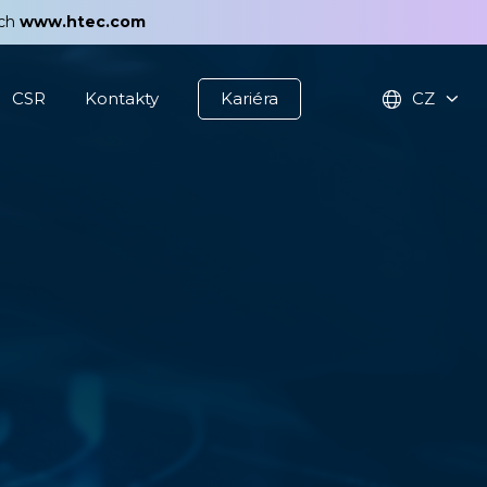
ách
www.htec.com
CSR
Kontakty
Kariéra
CZ