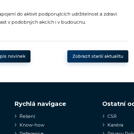
ojení do aktivit podporujících udržitelnost a zdraví.
čast v podobných akcích i v budoucnu.
ýpis novinek
Zobrazit starší aktualitu
Rychlá navigace
Ostatní o
Řešení
CSR
Know-how
Kariéra
Reference
Privacy Poli