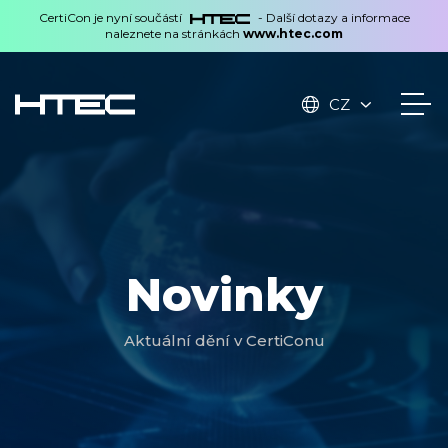
CertiCon je nyní součástí
- Další dotazy a informace
naleznete na stránkách
www.htec.com
CZ
Novinky
Aktuální dění v CertiConu