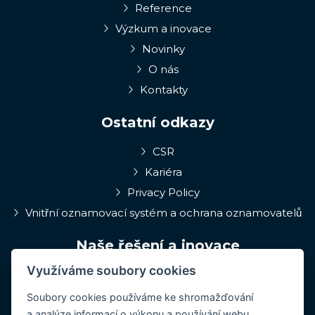
Reference
Výzkum a inovace
Novinky
O nás
Kontakty
Ostatní odkazy
CSR
Kariéra
Privacy Policy
Vnitřní oznamovací systém a ochrana oznamovatelů
Naše řešení a inovace
Využíváme soubory cookies
EPIQA
Q-Rune
Soubory cookies používáme ke shromažďování
a analýze informací o výkonu a používání webu,