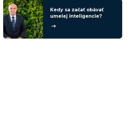
Kedy sa začať obávať
umelej inteligencie?