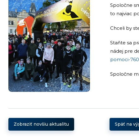
Spoločne sme
to najviac p
Chceli by st
Staňte sa p
nádej pre de
pomoci-760
Spoločne mô
Zobraziť novšiu aktualitu
Späť na vý