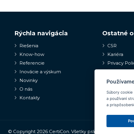
Rýchla navigácia
Ostatné 
Riešenia
CSR
Know-how
Kariéra
Referencie
Privacy Poli
Inovácie a výskum
Vnútorný o
systém a och
Novinky
Používame
oznamovateľ
O nás
Súbory cookie 
Kontakty
a používaní str
a prispôsobeni
Pov
© Copyright 2026 CertiCon. Všetky práva vyhradené.