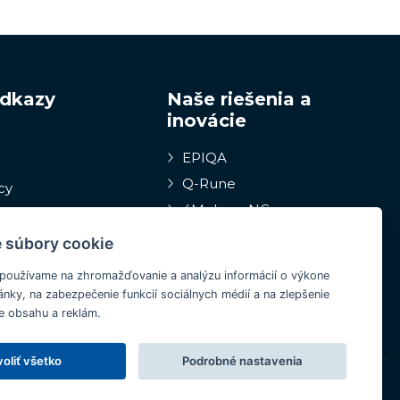
odkazy
Naše riešenia a
inovácie
EPIQA
Q-Rune
cy
4MulcomNG
znamovací
GDPR portál
rana
 súbory cookie
ov
Medcare 24/7
používame na zhromažďovanie a analýzu informácií o výkone
ConCoS
ánky, na zabezpečenie funkcií sociálnych médií a na zlepšenie
e obsahu a reklám.
oliť všetko
Podrobné nastavenia