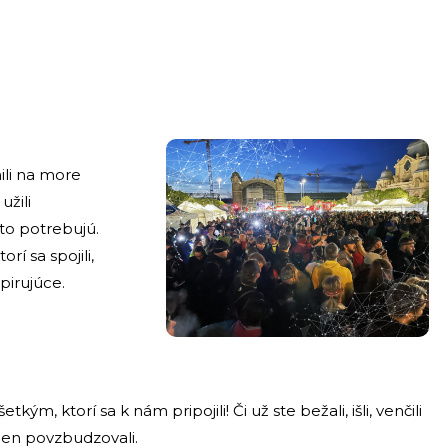
ili na more
užili
to potrebujú.
rí sa spojili,
špirujúce.
kým, ktorí sa k nám pripojili! Či už ste bežali, išli, venčili
len povzbudzovali.