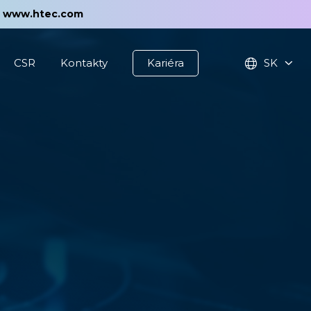
t
www.htec.com
CSR
Kontakty
Kariéra
SK