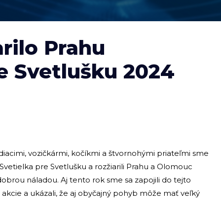
arilo Prahu
e Svetlušku 2024
diacimi, vozičkármi, kočíkmi a štvornohými priateľmi sme
i Svetielka pre Svetlušku a rozžiarili Prahu a Olomouc
obrou náladou. Aj tento rok sme sa zapojili do tejto
j akcie a ukázali, že aj obyčajný pohyb môže mať veľký