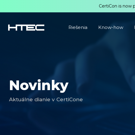
CertiCon is now 
Riešenia
Know-how
Novinky
Aktuálne dianie v CertiCone