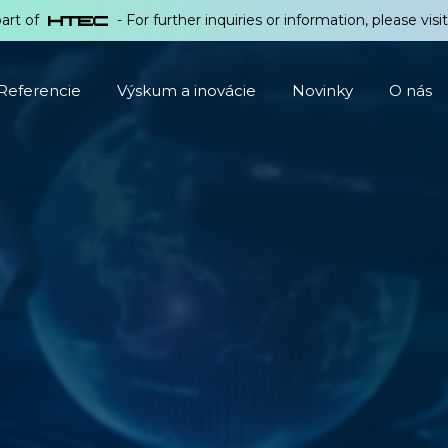
part of
- For further inquiries or information, please visi
Referencie
Výskum a inovácie
Novinky
O nás