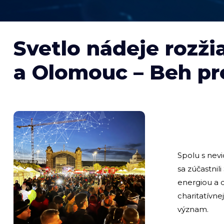
Svetlo nádeje rozži
a Olomouc – Beh pr
Spolu s nevi
sa zúčastnil
energiou a d
charitatívne
význam.