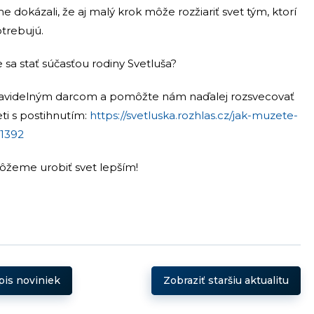
 dokázali, že aj malý krok môže rozžiariť svet tým, ktorí
otrebujú.
e sa stať súčasťou rodiny Svetluša?
ravidelným darcom a pomôžte nám naďalej rozsvecovať
ti s postihnutím:
https://svetluska.rozhlas.cz/jak-muzete-
1392
žeme urobiť svet lepším!
pis noviniek
Zobraziť staršiu aktualitu