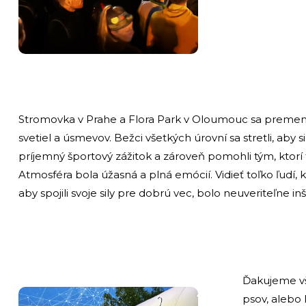
Stromovka v Prahe a Flora Park v Oloumouc sa premen
svetiel a úsmevov. Bežci všetkých úrovní sa stretli, aby si 
príjemný športový zážitok a zároveň pomohli tým, ktorí 
Atmosféra bola úžasná a plná emócií. Vidieť toľko ľudí, kto
aby spojili svoje sily pre dobrú vec, bolo neuveriteľne in
Ďakujeme všet
psov, alebo 