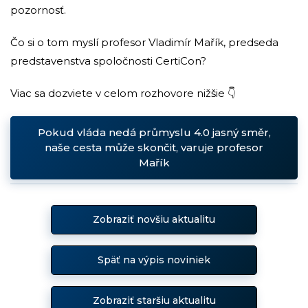
pozornosť.
Čo si o tom myslí profesor Vladimír Mařík, predseda
predstavenstva spoločnosti CertiCon?
Viac sa dozviete v celom rozhovore nižšie 👇
Pokud vláda nedá průmyslu 4.0 jasný směr,
naše cesta může skončit, varuje profesor
Mařík
Zobraziť novšiu aktualitu
Späť na výpis noviniek
Zobraziť staršiu aktualitu