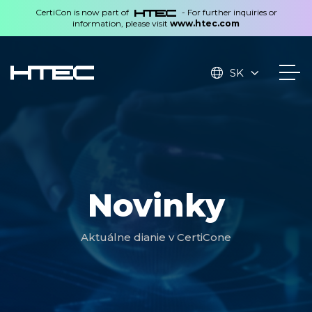
CertiCon is now part of
- For further inquiries or
information, please visit
www.htec.com
SK
Novinky
Aktuálne dianie v CertiCone