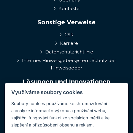
Kontakte
Sonstige Verweise
CSR
Karriere
Datenschutzrichtlinie
Internes Hinweisgebersystem, Schutz der
Hinweisgeber
Lösungen und Innovationen
Využíváme soubory cookies
EPIQA
Q-Rune
Soubory cookies používáme ke shromažďování
a analýze informací o výkonu a používání webu,
4MulcomNG
zajištění fungování funkcí ze sociálních médií a ke
GDPR portál
zlepšení a přizpůsobení obsahu a reklam.
Medcare 24/7