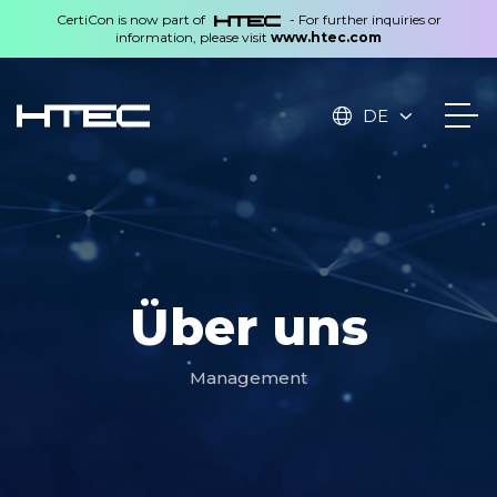
CertiCon is now part of
- For further inquiries or
information, please visit
www.htec.com
DE
Über uns
Management