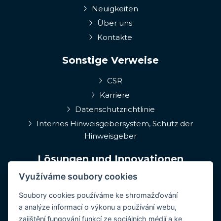
Neuigkeiten
Über uns
Kontakte
Sonstige Verweise
CSR
Karriere
Datenschutzrichtlinie
Internes Hinweisgebersystem, Schutz der
Hinweisgeber
Lösungen und Innovationen
Využíváme soubory cookies
EPIQA
Q-Rune
Soubory cookies používáme ke shromažďování
a analýze informací o výkonu a používání webu,
4MulcomNG
zajištění fungování funkcí ze sociálních médií a ke