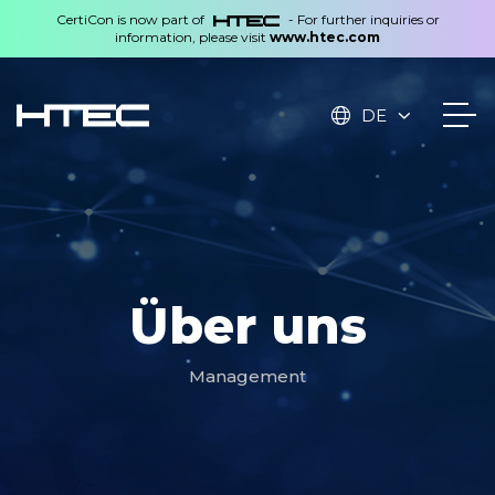
CertiCon is now part of
- For further inquiries or
information, please visit
www.htec.com
DE
Über uns
Management